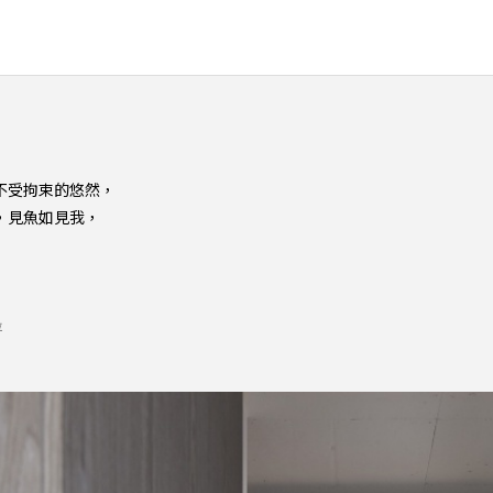
不受拘束的悠然，
，見魚如見我，
坪